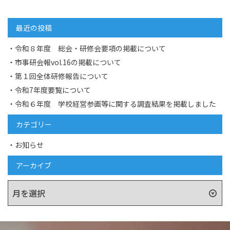
の
記
事
最近の投稿
へ
令和８年度 総会・研修会要項の掲載について
の
リ
市事研会報vol.16の掲載について
ン
第１回全体研修報告について
ク
令和7年度要覧について
令和６年度 学校経営参画等に関する調査結果を掲載しました
カテゴリー
お知らせ
アーカイブ
ア
ー
カ
イ